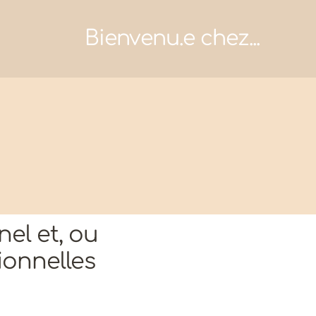
Bienvenu.e chez...
el et, ou
ionnelles